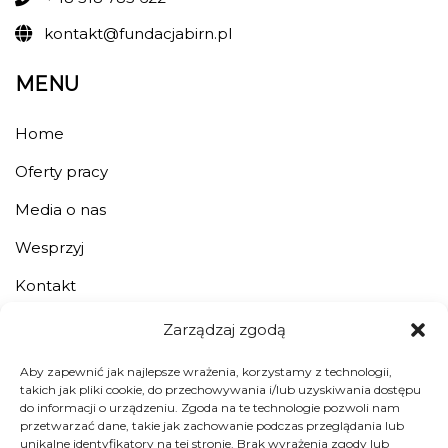
kontakt@fundacjabirn.pl
MENU
Home
Oferty pracy
Media o nas
Wesprzyj
Kontakt
Zarządzaj zgodą
JESTEŚMY ORGANIZACJĄ POŻYTKU
PUBLICZNEGO.
Aby zapewnić jak najlepsze wrażenia, korzystamy z technologii,
takich jak pliki cookie, do przechowywania i/lub uzyskiwania dostępu
do informacji o urządzeniu. Zgoda na te technologie pozwoli nam
przetwarzać dane, takie jak zachowanie podczas przeglądania lub
unikalne identyfikatory na tej stronie. Brak wyrażenia zgody lub