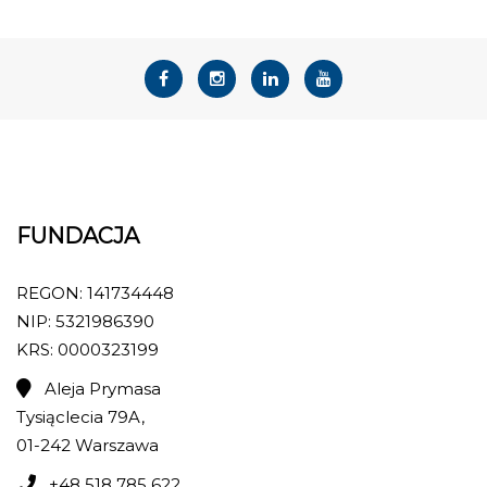
FUNDACJA
REGON: 141734448
NIP: 5321986390
KRS: 0000323199
Aleja Prymasa
Tysiąclecia 79A,
01-242 Warszawa
+48 518 785 622