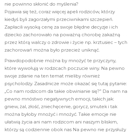
nie powinno skłonić do myślenia?
Pojawia się też, coraz więcej apeli rodziców, którzy
kiedyś byli zagorzałymi przeciwnikami szczepień.
Zapłacili wysoką cenę za swoje błędne decyzje i ich
dziecko zachorowało na poważną chorobę zakaźną
przez którą walczy o zdrowie i życie np. krztusiec – tych
zachorowań można było przecież uniknąć.
Prawdopodobnie można by mnożyć te przyczyny,
które wywołują w rodzicach poczucie winy. Na pewno
swoje zdanie na ten temat mieliby również
psycholodzy. Zasadnicze może okazać się tutaj pytanie:
„Co nam rodzicom da takie obwinianie się?” Da nam na
pewno mnóstwo negatywnych emocji, takich jak:
gniew, żal, złość, zniechęcenie, gorycz, smutek i tak
można byłoby mnożyć i mnożyć. Takie emocje nie
ułatwią życia ani nam rodzicom ani naszym bliskim,
którzy są codziennie obok nas Na pewno nie przysłuży