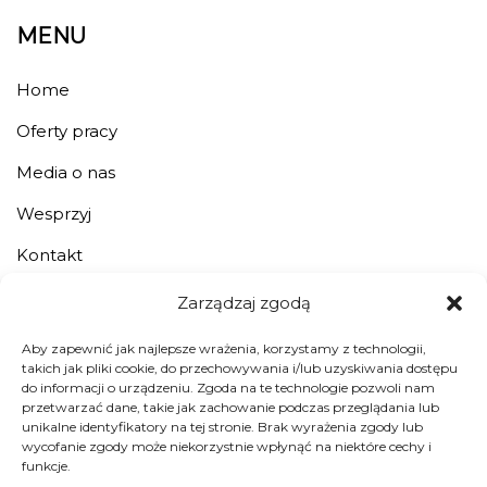
MENU
Home
Oferty pracy
Media o nas
Wesprzyj
Kontakt
Zarządzaj zgodą
JESTEŚMY ORGANIZACJĄ POŻYTKU
PUBLICZNEGO.
Aby zapewnić jak najlepsze wrażenia, korzystamy z technologii,
takich jak pliki cookie, do przechowywania i/lub uzyskiwania dostępu
do informacji o urządzeniu. Zgoda na te technologie pozwoli nam
przetwarzać dane, takie jak zachowanie podczas przeglądania lub
unikalne identyfikatory na tej stronie. Brak wyrażenia zgody lub
wycofanie zgody może niekorzystnie wpłynąć na niektóre cechy i
funkcje.