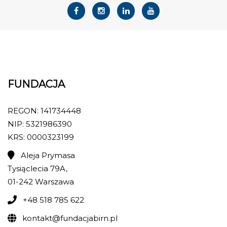
FUNDACJA
REGON: 141734448
NIP: 5321986390
KRS: 0000323199
Aleja Prymasa
Tysiąclecia 79A,
01-242 Warszawa
+48 518 785 622
kontakt@fundacjabirn.pl