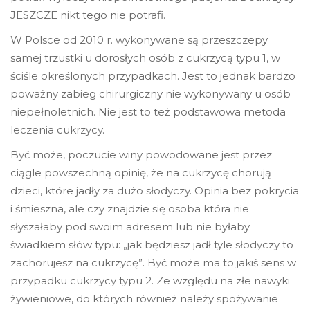
JESZCZE nikt tego nie potrafi.
W Polsce od 2010 r. wykonywane są przeszczepy
samej trzustki u dorosłych osób z cukrzycą typu 1, w
ściśle określonych przypadkach. Jest to jednak bardzo
poważny zabieg chirurgiczny nie wykonywany u osób
niepełnoletnich. Nie jest to też podstawowa metoda
leczenia cukrzycy.
Być może, poczucie winy powodowane jest przez
ciągle powszechną opinię, że na cukrzycę chorują
dzieci, które jadły za dużo słodyczy. Opinia bez pokrycia
i śmieszna, ale czy znajdzie się osoba która nie
słyszałaby pod swoim adresem lub nie byłaby
świadkiem słów typu: „jak będziesz jadł tyle słodyczy to
zachorujesz na cukrzycę”. Być może ma to jakiś sens w
przypadku cukrzycy typu 2. Ze względu na złe nawyki
żywieniowe, do których również należy spożywanie